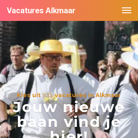
Vacatures Alkmaar
Vacatures per bedrijf
Nieuwsbrief feed
Kies uit
935
vacatures in Alkmaar
Jouw nieuwe
baan vind je
hier!