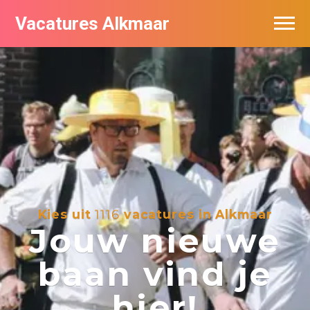
Vacatures Alkmaar
Vacatures per bedrijf
Nieuwsbrief feed
Kies uit
1116
vacatures in Alkmaar
Jouw nieuwe
baan vind je
hier!