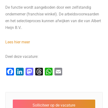
De functie wordt aangeboden door een zelfstandig
ondernemer (franchise winkel). De arbeidsvoorwaarden
en het selectieproces kunnen afwijken van die van Albert
Heijn B.V..
Lees hier meer
Deel deze vacature:
F
Li
M
T
W
E
a
n
a
hr
h
m
c
k
st
e
at
ai
e
e
o
a
s
l
b
dI
d
d
A