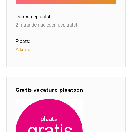
o
n
o
s
p
o
n
p
Datum geplaatst:
k
2 maanden geleden geplaatst
Plaats:
Alkmaar
Gratis vacature plaatsen