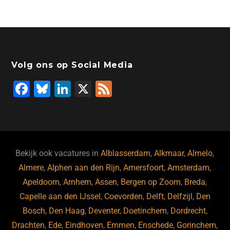
Volg ons op Social Media
F
Bl
Li
X
F
a
u
n
e
c
e
k
e
e
s
e
d
b
ky
dI
Bekijk ook vacatures in
Alblasserdam
,
Alkmaar
,
Almelo
,
o
n
Almere
,
Alphen aan den Rijn
,
Amersfoort
,
Amsterdam
,
Apeldoorn
,
Arnhem
,
Assen
,
Bergen op Zoom
,
Breda
,
o
Capelle aan den IJssel
,
Coevorden
,
Delft
,
Delfzijl
,
Den
k
Bosch
,
Den Haag
,
Deventer
,
Doetinchem
,
Dordrecht
,
Drachten
,
Ede
,
Eindhoven
,
Emmen
,
Enschede
,
Gorinchem
,