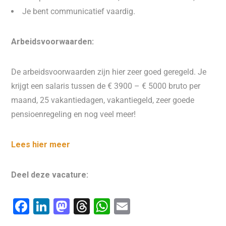
Je bent communicatief vaardig.
Arbeidsvoorwaarden:
De arbeidsvoorwaarden zijn hier zeer goed geregeld. Je
krijgt een salaris tussen de € 3900 – € 5000 bruto per
maand, 25 vakantiedagen, vakantiegeld, zeer goede
pensioenregeling en nog veel meer!
Lees hier meer
Deel deze vacature:
F
Li
M
T
W
E
a
n
a
hr
h
m