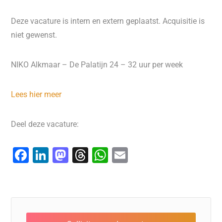
Deze vacature is intern en extern geplaatst. Acquisitie is
niet gewenst.
NIKO Alkmaar – De Palatijn 24 – 32 uur per week
Lees hier meer
Deel deze vacature:
F
Li
M
T
W
E
a
n
a
hr
h
m
c
k
st
e
at
ai
e
e
o
a
s
l
b
dI
d
d
A