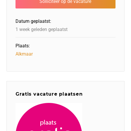
o
n
o
s
p
o
n
p
Datum geplaatst:
k
1 week geleden geplaatst
Plaats:
Alkmaar
Gratis vacature plaatsen