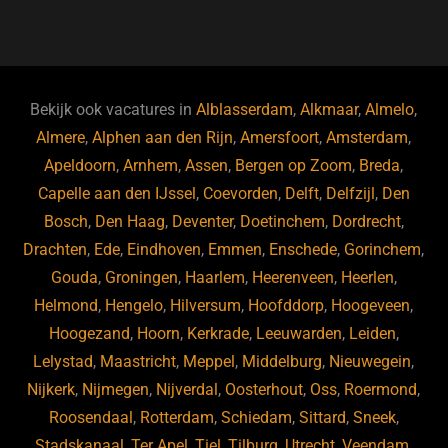
a
u
n
e
c
e
k
e
e
s
e
d
b
ky
dI
Bekijk ook vacatures in
Alblasserdam
,
Alkmaar
,
Almelo
,
o
n
Almere
,
Alphen aan den Rijn
,
Amersfoort
,
Amsterdam
,
Apeldoorn
,
Arnhem
,
Assen
,
Bergen op Zoom
,
Breda
,
o
Capelle aan den IJssel
,
Coevorden
,
Delft
,
Delfzijl
,
Den
k
Bosch
,
Den Haag
,
Deventer
,
Doetinchem
,
Dordrecht
,
Drachten
,
Ede
,
Eindhoven
,
Emmen
,
Enschede
,
Gorinchem
,
Gouda
,
Groningen
,
Haarlem
,
Heerenveen
,
Heerlen
,
Helmond
,
Hengelo
,
Hilversum
,
Hoofddorp
,
Hoogeveen
,
Hoogezand
,
Hoorn
,
Kerkrade
,
Leeuwarden
,
Leiden
,
Lelystad
,
Maastricht
,
Meppel
,
Middelburg
,
Nieuwegein
,
Nijkerk
,
Nijmegen
,
Nijverdal
,
Oosterhout
,
Oss
,
Roermond
,
Roosendaal
,
Rotterdam
,
Schiedam
,
Sittard
,
Sneek
,
Stadskanaal
,
Ter Apel
,
Tiel
,
Tilburg
,
Utrecht
,
Veendam
,