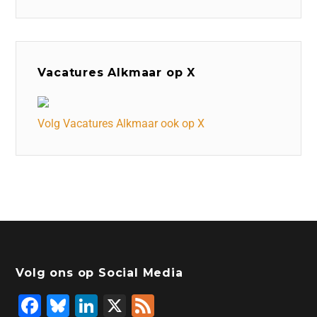
Vacatures Alkmaar op X
Volg Vacatures Alkmaar ook op X
Volg ons op Social Media
F
Bl
Li
X
F