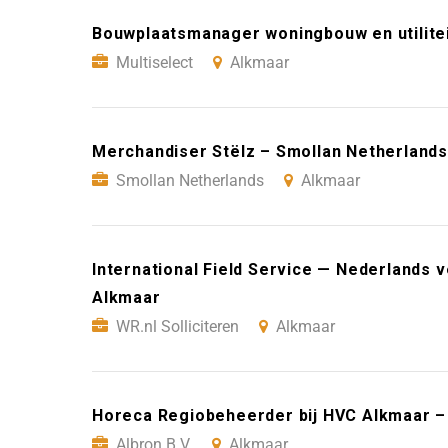
Bouwplaatsmanager woningbouw en utilitei
Multiselect
Alkmaar
Merchandiser Stëlz – Smollan Netherlands
Smollan Netherlands
Alkmaar
International Field Service — Nederlands ve
Alkmaar
WR.nl Solliciteren
Alkmaar
Horeca Regiobeheerder bij HVC Alkmaar – 
Albron B.V.
Alkmaar