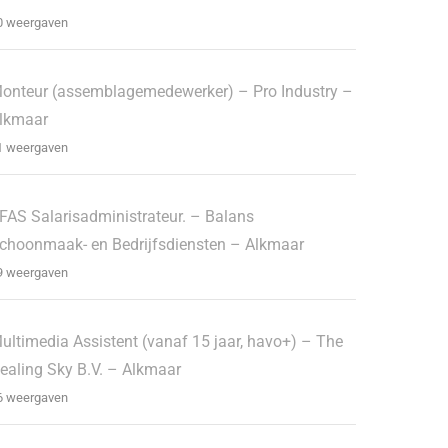
0 weergaven
onteur (assemblagemedewerker) – Pro Industry –
lkmaar
1 weergaven
FAS Salarisadministrateur. – Balans
choonmaak- en Bedrijfsdiensten – Alkmaar
9 weergaven
ultimedia Assistent (vanaf 15 jaar, havo+) – The
ealing Sky B.V. – Alkmaar
6 weergaven