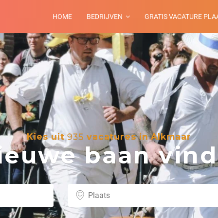
HOME
BEDRIJVEN
GRATIS VACATURE PLA
Kies uit
935
vacatures in Alkmaar
euwe baan vind 