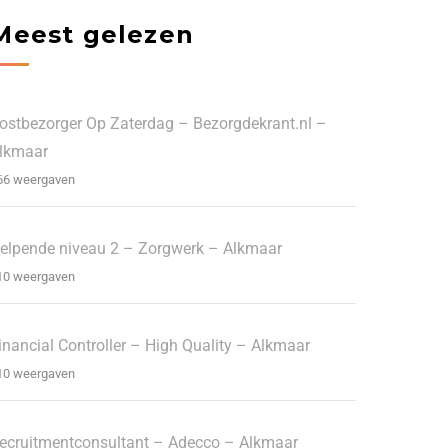
Meest gelezen
ostbezorger Op Zaterdag – Bezorgdekrant.nl –
lkmaar
66 weergaven
elpende niveau 2 – Zorgwerk – Alkmaar
10 weergaven
inancial Controller – High Quality – Alkmaar
10 weergaven
ecruitmentconsultant – Adecco – Alkmaar