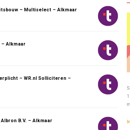
tsbouw – Multiselect – Alkmaar
 – Alkmaar
rplicht – WR.nl Solliciteren –
S
1
m
Albron B.V. – Alkmaar
I