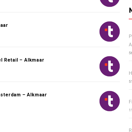
maar
P
A
5
 Retail – Alkmaar
H
5
msterdam – Alkmaar
F
1
R