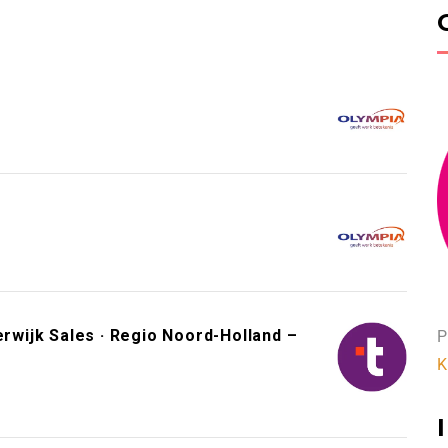
wijk Sales · Regio Noord-Holland –
P
K