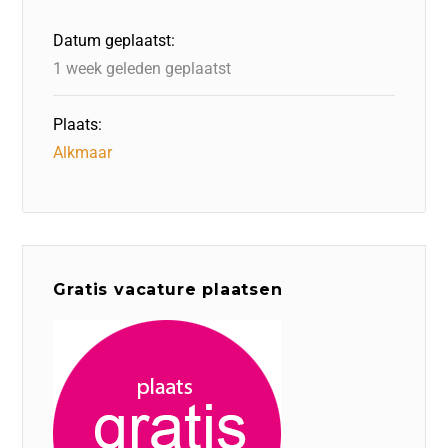
o
n
p
Datum geplaatst:
k
1 week geleden geplaatst
Plaats:
Alkmaar
Gratis vacature plaatsen