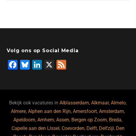
Volg ons op Social Media
F
Bl
Li
X
F
a
u
n
e
c
e
k
e
e
s
e
d
b
ky
dI
Bekijk ook vacatures in
Alblasserdam
,
Alkmaar
,
Almelo
,
o
n
Almere
,
Alphen aan den Rijn
,
Amersfoort
,
Amsterdam
,
Apeldoorn
,
Arnhem
,
Assen
,
Bergen op Zoom
,
Breda
,
o
Capelle aan den IJssel
,
Coevorden
,
Delft
,
Delfzijl
,
Den
k