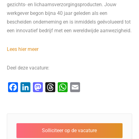
gezichts- en lichaamsverzorgingsproducten. Jouw
werkgever begon bijna 40 jaar geleden als een
bescheiden onderneming en is inmiddels geëvolueerd tot
een innovatief bedrijf met een wereldwijde aanwezigheid.
Lees hier meer
Deel deze vacature:
F
Li
M
T
W
E
a
n
a
hr
h
m
c
k
st
e
at
ai
e
e
o
a
s
l
b
dI
d
d
A
o
n
o
s
p