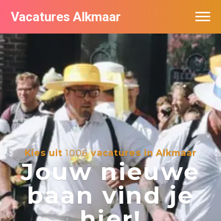
Vacatures Alkmaar
Vacatures per bedrijf
Nieuwsbrief feed
Kies uit
1006
vacatures in Alkmaar
Jouw nieuwe
baan vind je
hier!