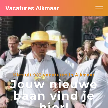
Vacatures Alkmaar
Vacatures per bedrijf
Nieuwsbrief feed
Kies uit
983
vacatures in Alkmaar
Jouw nieuwe
baan vind je
hier!