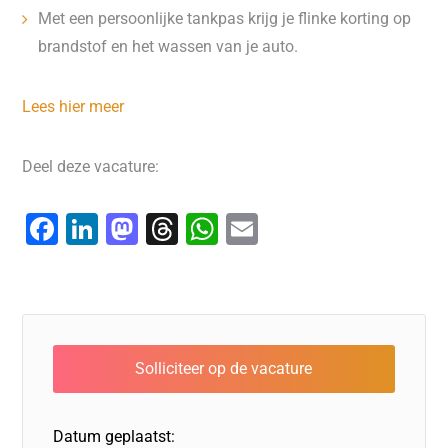
Met een persoonlijke tankpas krijg je flinke korting op
brandstof en het wassen van je auto.
Lees hier meer
Deel deze vacature:
F
Li
M
T
W
E
a
n
a
hr
h
m
c
k
st
e
at
ai
e
e
o
a
s
l
b
dI
d
d
A
o
n
o
s
p
o
n
p
Datum geplaatst: