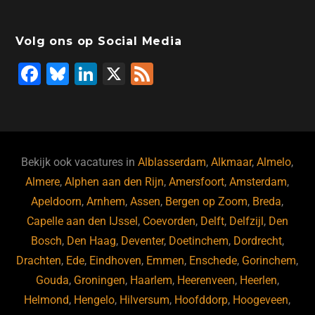
Volg ons op Social Media
F
Bl
Li
X
F
a
u
n
e
c
e
k
e
e
s
e
d
b
ky
dI
Bekijk ook vacatures in
Alblasserdam
,
Alkmaar
,
Almelo
,
o
n
Almere
,
Alphen aan den Rijn
,
Amersfoort
,
Amsterdam
,
Apeldoorn
,
Arnhem
,
Assen
,
Bergen op Zoom
,
Breda
,
o
Capelle aan den IJssel
,
Coevorden
,
Delft
,
Delfzijl
,
Den
k
Bosch
,
Den Haag
,
Deventer
,
Doetinchem
,
Dordrecht
,
Drachten
,
Ede
,
Eindhoven
,
Emmen
,
Enschede
,
Gorinchem
,
Gouda
,
Groningen
,
Haarlem
,
Heerenveen
,
Heerlen
,
Helmond
,
Hengelo
,
Hilversum
,
Hoofddorp
,
Hoogeveen
,