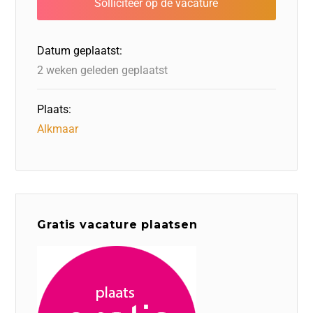
o
n
o
s
p
o
n
p
Datum geplaatst:
k
2 weken geleden geplaatst
Plaats:
Alkmaar
Gratis vacature plaatsen