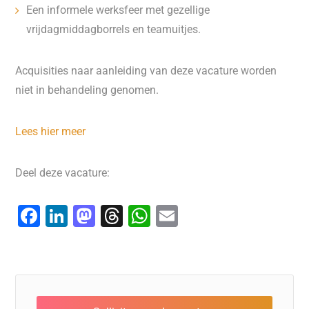
Een informele werksfeer met gezellige
vrijdagmiddagborrels en teamuitjes.
Acquisities naar aanleiding van deze vacature worden
niet in behandeling genomen.
Lees hier meer
Deel deze vacature:
F
Li
M
T
W
E
a
n
a
hr
h
m
c
k
st
e
at
ai
e
e
o
a
s
l
b
dI
d
d
A