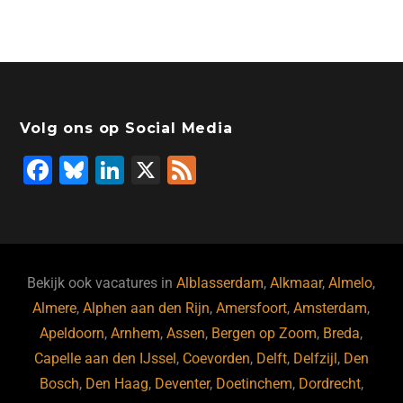
Volg ons op Social Media
F
Bl
Li
X
F
a
u
n
e
c
e
k
e
e
s
e
d
b
ky
dI
Bekijk ook vacatures in
Alblasserdam
,
Alkmaar
,
Almelo
,
o
n
Almere
,
Alphen aan den Rijn
,
Amersfoort
,
Amsterdam
,
Apeldoorn
,
Arnhem
,
Assen
,
Bergen op Zoom
,
Breda
,
o
Capelle aan den IJssel
,
Coevorden
,
Delft
,
Delfzijl
,
Den
k
Bosch
,
Den Haag
,
Deventer
,
Doetinchem
,
Dordrecht
,