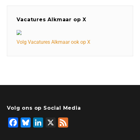
Vacatures Alkmaar op X
Volg Vacatures Alkmaar ook op X
Volg ons op Social Media
F
Bl
Li
X
F
a
u
n
e