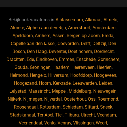
c
e
k
e
e
s
e
d
b
ky
dI
Bekijk ook vacatures in
Alblasserdam
,
Alkmaar
,
Almelo
,
o
n
Almere
,
Alphen aan den Rijn
,
Amersfoort
,
Amsterdam
,
Apeldoorn
,
Arnhem
,
Assen
,
Bergen op Zoom
,
Breda
,
o
Capelle aan den IJssel
,
Coevorden
,
Delft
,
Delfzijl
,
Den
k
Bosch
,
Den Haag
,
Deventer
,
Doetinchem
,
Dordrecht
,
Drachten
,
Ede
,
Eindhoven
,
Emmen
,
Enschede
,
Gorinchem
,
Gouda
,
Groningen
,
Haarlem
,
Heerenveen
,
Heerlen
,
Helmond
,
Hengelo
,
Hilversum
,
Hoofddorp
,
Hoogeveen
,
Hoogezand
,
Hoorn
,
Kerkrade
,
Leeuwarden
,
Leiden
,
Lelystad
,
Maastricht
,
Meppel
,
Middelburg
,
Nieuwegein
,
Nijkerk
,
Nijmegen
,
Nijverdal
,
Oosterhout
,
Oss
,
Roermond
,
Roosendaal
,
Rotterdam
,
Schiedam
,
Sittard
,
Sneek
,
Stadskanaal
,
Ter Apel
,
Tiel
,
Tilburg
,
Utrecht
,
Veendam
,
Veenendaal
,
Venlo
,
Venray
,
Vlissingen
,
Weert
,