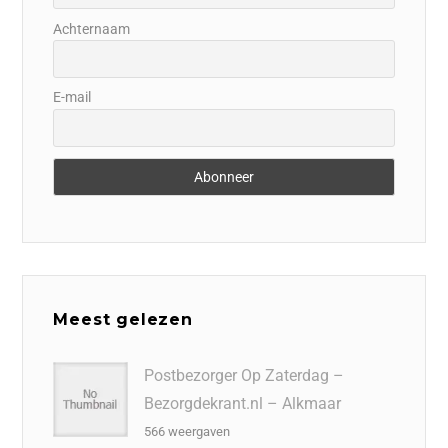
Achternaam
E-mail
Meest gelezen
Postbezorger Op Zaterdag –
Bezorgdekrant.nl – Alkmaar
566 weergaven