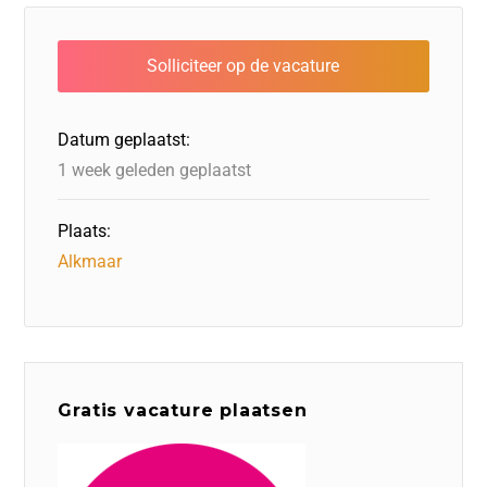
e
e
o
a
s
l
b
dI
d
d
A
o
n
o
s
p
o
n
p
Datum geplaatst:
k
1 week geleden geplaatst
Plaats:
Alkmaar
Gratis vacature plaatsen