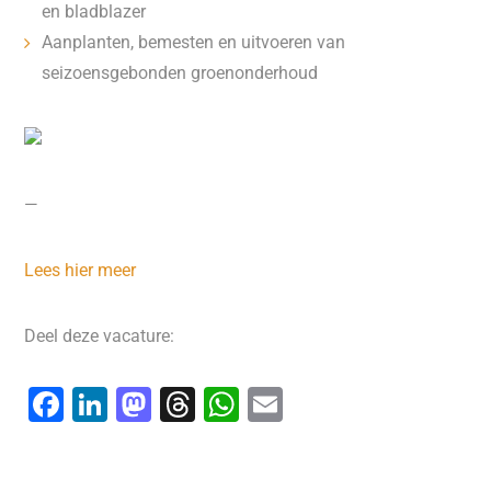
en bladblazer
Aanplanten, bemesten en uitvoeren van
seizoensgebonden groenonderhoud
—
Lees hier meer
Deel deze vacature:
F
Li
M
T
W
E
a
n
a
hr
h
m
c
k
st
e
at
ai