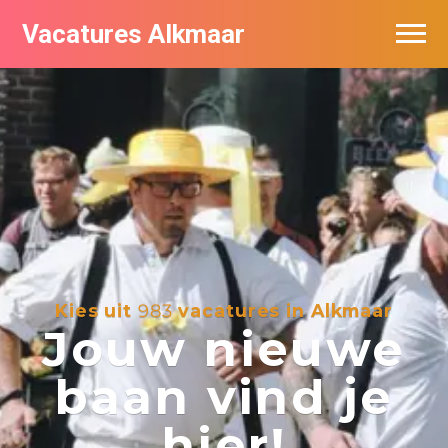
Vacatures Alkmaar
Vacatures per bedrijf
Nieuwsbrief feed
Kies uit
983
vacatures in Alkmaar
Jouw nieuwe
baan vind je
hier!