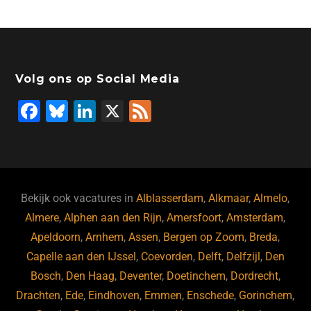
Volg ons op Social Media
F
Bl
Li
X
F
a
u
n
e
c
e
k
e
e
s
e
d
b
ky
dI
Bekijk ook vacatures in
Alblasserdam
,
Alkmaar
,
Almelo
,
o
n
Almere
,
Alphen aan den Rijn
,
Amersfoort
,
Amsterdam
,
Apeldoorn
,
Arnhem
,
Assen
,
Bergen op Zoom
,
Breda
,
o
Capelle aan den IJssel
,
Coevorden
,
Delft
,
Delfzijl
,
Den
k
Bosch
,
Den Haag
,
Deventer
,
Doetinchem
,
Dordrecht
,
Drachten
,
Ede
,
Eindhoven
,
Emmen
,
Enschede
,
Gorinchem
,