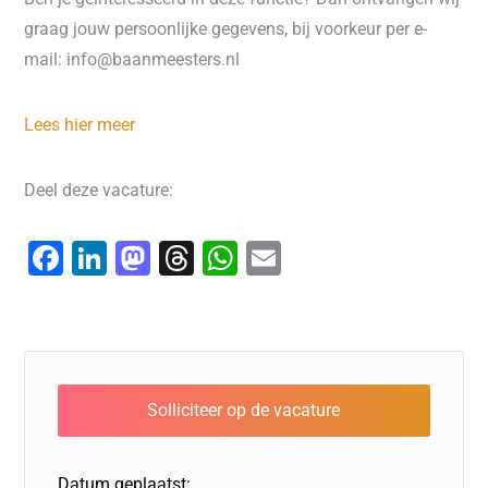
graag jouw persoonlijke gegevens, bij voorkeur per e-
mail: info@baanmeesters.nl
Lees hier meer
Deel deze vacature:
F
Li
M
T
W
E
a
n
a
hr
h
m
c
k
st
e
at
ai
e
e
o
a
s
l
b
dI
d
d
A
o
n
o
s
p
o
n
p
Datum geplaatst: