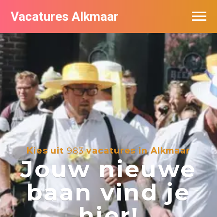
Vacatures Alkmaar
Vacatures per bedrijf
Nieuwsbrief feed
Kies uit
983
vacatures in Alkmaar
Jouw nieuwe
baan vind je
hier!