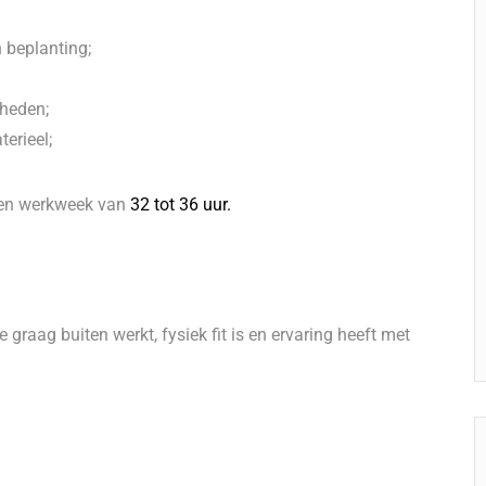
 beplanting;
mheden;
erieel;
en werkweek van
32 tot 36 uur.
graag buiten werkt, fysiek fit is en ervaring heeft met