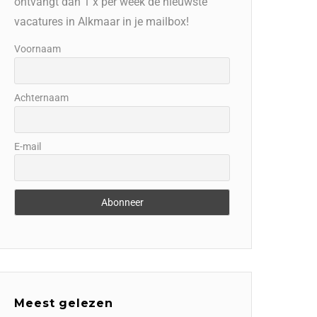
ontvangt dan 1 x per week de nieuwste
vacatures in Alkmaar in je mailbox!
Voornaam
Achternaam
E-mail
Meest gelezen