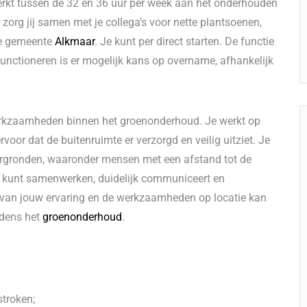
werkt tussen de 32 en 36 uur per week aan het onderhouden
r
zorg jij samen met je collega’s voor nette plantsoenen,
de gemeente
Alkmaar
. Je kunt per direct starten. De functie
 functioneren is er mogelijk kans op overname, afhankelijk
werkzaamheden binnen het groenonderhoud. Je werkt op
voor dat de buitenruimte er verzorgd en veilig uitziet. Je
ergronden, waaronder mensen met een afstand tot de
ed kunt samenwerken, duidelijk communiceert en
k van jouw ervaring en de werkzaamheden op locatie kan
jdens het
groenonderhoud
.
troken;