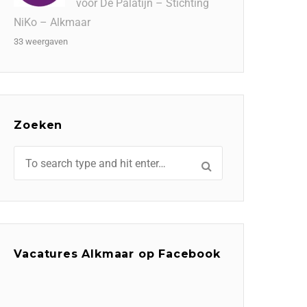
voor De Palatijn – Stichting
NiKo – Alkmaar
33 weergaven
Zoeken
Vacatures Alkmaar op Facebook