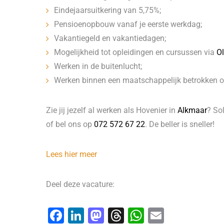
Eindejaarsuitkering van 5,75%;
Pensioenopbouw vanaf je eerste werkdag;
Vakantiegeld en vakantiedagen;
Mogelijkheid tot opleidingen en cursussen via
O
Werken in de buitenlucht;
Werken binnen een maatschappelijk betrokken o
Zie jij jezelf al werken als Hovenier in
Alkmaar
? Sol
of bel ons op
072 572 67 22
. De beller is sneller!
Lees hier meer
Deel deze vacature:
F
Li
M
T
W
E