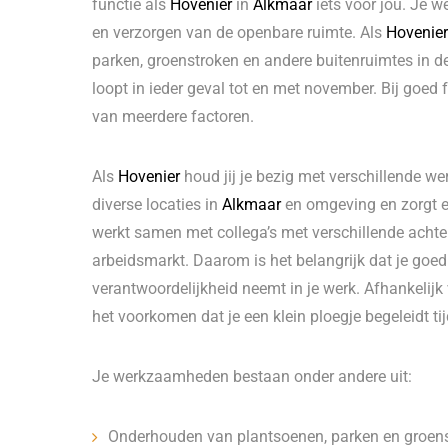
functie als
Hovenier
in
Alkmaar
iets voor jou. Je 
en verzorgen van de openbare ruimte. Als
Hovenie
parken, groenstroken en andere buitenruimtes in 
loopt in ieder geval tot en met november. Bij goed
van meerdere factoren.
Als
Hovenier
houd jij je bezig met verschillende 
diverse locaties in
Alkmaar
en omgeving en zorgt er
werkt samen met collega’s met verschillende acht
arbeidsmarkt. Daarom is het belangrijk dat je go
verantwoordelijkheid neemt in je werk. Afhankelij
het voorkomen dat je een klein ploegje begeleidt ti
Je werkzaamheden bestaan onder andere uit:
Onderhouden van plantsoenen, parken en groens