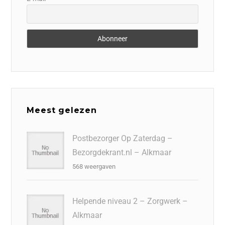
Meest gelezen
Postbezorger Op Zaterdag –
Bezorgdekrant.nl – Alkmaar
568 weergaven
Helpende niveau 2 – Zorgwerk –
Alkmaar