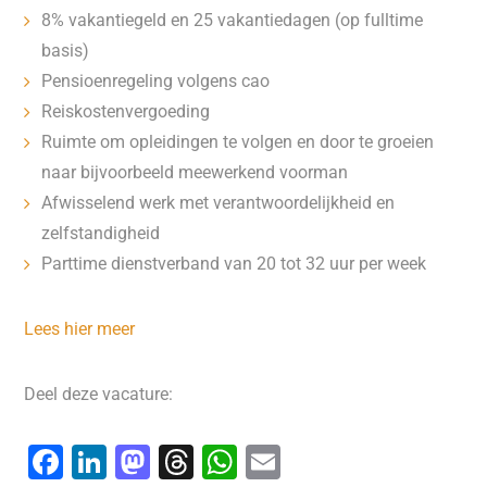
8% vakantiegeld en 25 vakantiedagen (op fulltime
basis)
Pensioenregeling volgens cao
Reiskostenvergoeding
Ruimte om opleidingen te volgen en door te groeien
naar bijvoorbeeld meewerkend voorman
Afwisselend werk met verantwoordelijkheid en
zelfstandigheid
Parttime dienstverband van 20 tot 32 uur per week
Lees hier meer
Deel deze vacature:
F
Li
M
T
W
E