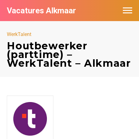
Vacatures Alkmaar
Vacatures per bedrijf
WerkTalent
Nieuwsbrief feed
Houtbewerker
(parttime) –
WerkTalent – Alkmaar