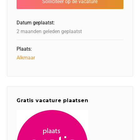
o
n
o
s
p
o
n
p
Datum geplaatst:
k
2 maanden geleden geplaatst
Plaats:
Alkmaar
Gratis vacature plaatsen