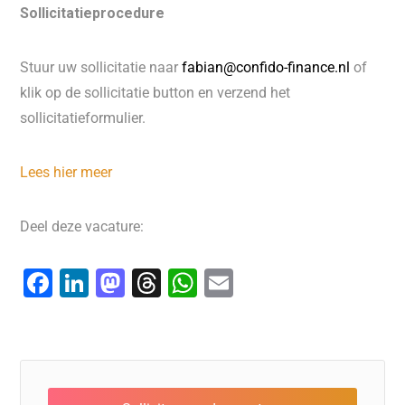
Sollicitatieprocedure
Stuur uw sollicitatie naar
fabian@confido-finance.nl
of
klik op de sollicitatie button en verzend het
sollicitatieformulier.
Lees hier meer
Deel deze vacature:
F
Li
M
T
W
E
a
n
a
hr
h
m
c
k
st
e
at
ai
e
e
o
a
s
l
b
dI
d
d
A