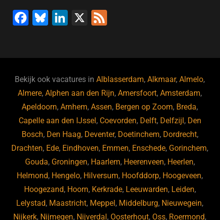
F
Bl
Li
X
F
a
u
n
e
c
e
k
e
e
s
e
d
b
ky
dI
Bekijk ook vacatures in
Alblasserdam
,
Alkmaar
,
Almelo
,
o
n
Almere
,
Alphen aan den Rijn
,
Amersfoort
,
Amsterdam
,
Apeldoorn
,
Arnhem
,
Assen
,
Bergen op Zoom
,
Breda
,
o
Capelle aan den IJssel
,
Coevorden
,
Delft
,
Delfzijl
,
Den
k
Bosch
,
Den Haag
,
Deventer
,
Doetinchem
,
Dordrecht
,
Drachten
,
Ede
,
Eindhoven
,
Emmen
,
Enschede
,
Gorinchem
,
Gouda
,
Groningen
,
Haarlem
,
Heerenveen
,
Heerlen
,
Helmond
,
Hengelo
,
Hilversum
,
Hoofddorp
,
Hoogeveen
,
Hoogezand
,
Hoorn
,
Kerkrade
,
Leeuwarden
,
Leiden
,
Lelystad
,
Maastricht
,
Meppel
,
Middelburg
,
Nieuwegein
,
Nijkerk
,
Nijmegen
,
Nijverdal
,
Oosterhout
,
Oss
,
Roermond
,