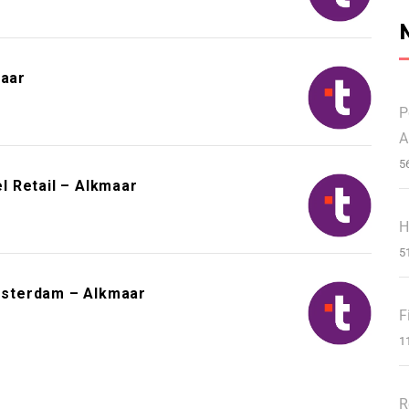
maar
P
A
5
 Retail – Alkmaar
H
5
msterdam – Alkmaar
F
1
R