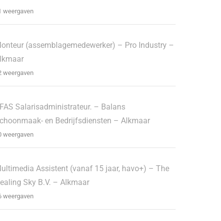
1 weergaven
onteur (assemblagemedewerker) – Pro Industry –
lkmaar
2 weergaven
FAS Salarisadministrateur. – Balans
choonmaak- en Bedrijfsdiensten – Alkmaar
0 weergaven
ultimedia Assistent (vanaf 15 jaar, havo+) – The
ealing Sky B.V. – Alkmaar
6 weergaven