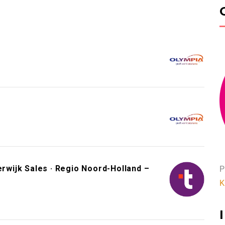
wijk Sales · Regio Noord-Holland –
P
K