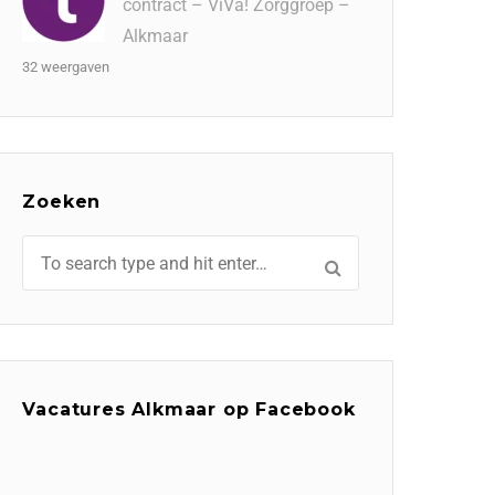
contract – ViVa! Zorggroep –
Alkmaar
32 weergaven
Zoeken
Vacatures Alkmaar op Facebook