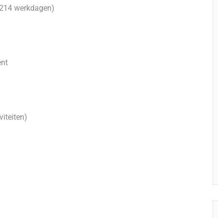
. 214 werkdagen)
ent
viteiten)