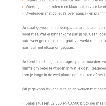
Reparaties uitvoeren aan o.a. remmen, motoren e
Voertuigen controleren en klaarmaken voor keur
Overleggen met collega’s over aanpak en planni
Je staat gewoon in de werkplaats te sleutelen aan
reparaties, wat er binnenkomt pak jij op. Geen lo
auto weer goed de deur uitgaat. Je werkt met een kl
normaal met elkaar omgegaan.
Je komt terecht bij een autogroep met meerdere vest
ruimte om beter te worden in wat je doet. Reageren 
kom je langs in de werkplaats om te kijken of het kl
Wil je gewoon lekker sleutelen en werken met gasten
Salaris tussen €2.800 en €3.500 bruto per maand