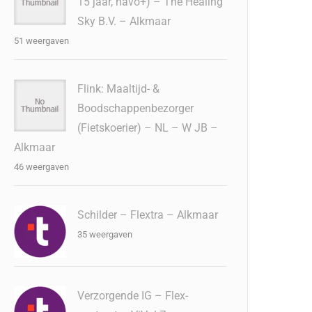
15 jaar, havo+) – The Healing
Sky B.V. – Alkmaar
51 weergaven
Flink: Maaltijd- &
Boodschappenbezorger
(Fietskoerier) – NL – W JB –
Alkmaar
46 weergaven
Schilder – Flextra – Alkmaar
35 weergaven
Verzorgende IG – Flex-