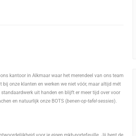
it ons kantoor in Alkmaar waar het merendeel van ons team
ht bij onze klanten en werken we niet vóór, maar altijd mét
tandaardwerk uit handen en blijft er meer tijd over voor
achen en natuurlijk onze BOTS (
benen-op-tafel-sessies
).
ntwoordelijkheid voor je eigen mkb-portefeuille. Jij bent de