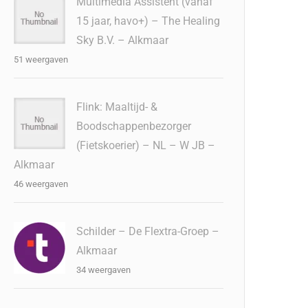
Multimedia Assistent (vanaf
15 jaar, havo+) – The Healing
Sky B.V. – Alkmaar
51 weergaven
Flink: Maaltijd- &
Boodschappenbezorger
(Fietskoerier) – NL – W JB –
Alkmaar
46 weergaven
Schilder – De Flextra-Groep –
Alkmaar
34 weergaven