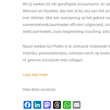
Wil jij werken bij het gezelligste accountants- en
Alkmaar en Haarlem, dan ben je bij ons aan het ju
met cliënten. Met een voorsprong op het gebied v
samenstelwerkzaamheden efficiënt uitgevoerd, zodat
werkzaamheden, zoals begeleiding/coaching, advis
Naast werken bij Phidra is er uiteraard voldoende 
Vrijmibo, personeelsuitjes, culinaire lunch op woen
of gewoon socializen met collega’s.
Lees hier meer
Deel deze vacature:
F
Li
M
T
W
E