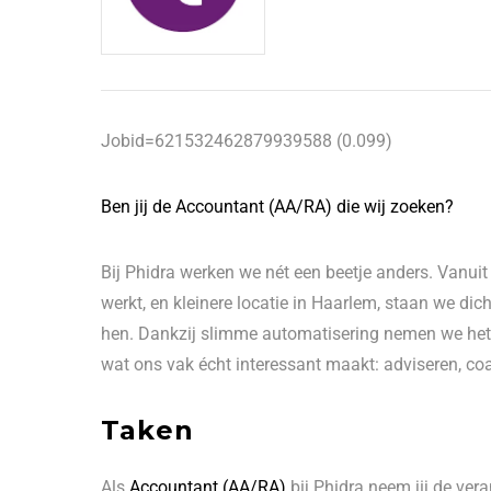
Jobid=621532462879939588 (0.099)
Ben jij de Accountant (AA/RA) die wij zoeken?
Bij Phidra werken we nét een beetje anders. Vanu
werkt, en kleinere locatie in Haarlem, staan we dic
hen. Dankzij slimme automatisering nemen we het s
wat ons vak écht interessant maakt: adviseren, co
Taken
Als
Accountant (AA/RA)
bij Phidra neem jij de vera