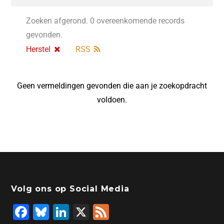
Zoeken afgerond. 0 overeenkomende records
gevonden.
Herstel
RSS
Geen vermeldingen gevonden die aan je zoekopdracht
voldoen.
Volg ons op Social Media
F
Bl
Li
X
F