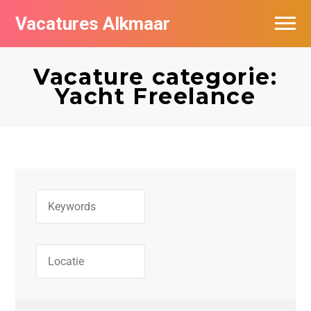
Vacatures Alkmaar
Vacatures per bedrijf
Vacature categorie:
Nieuwsbrief feed
Yacht Freelance