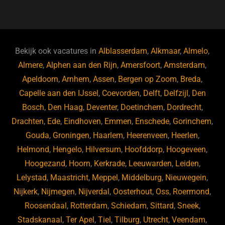
a
u
n
e
c
e
k
e
e
s
e
d
b
ky
dI
Bekijk ook vacatures in
Alblasserdam
,
Alkmaar
,
Almelo
,
o
n
Almere
,
Alphen aan den Rijn
,
Amersfoort
,
Amsterdam
,
Apeldoorn
,
Arnhem
,
Assen
,
Bergen op Zoom
,
Breda
,
o
Capelle aan den IJssel
,
Coevorden
,
Delft
,
Delfzijl
,
Den
k
Bosch
,
Den Haag
,
Deventer
,
Doetinchem
,
Dordrecht
,
Drachten
,
Ede
,
Eindhoven
,
Emmen
,
Enschede
,
Gorinchem
,
Gouda
,
Groningen
,
Haarlem
,
Heerenveen
,
Heerlen
,
Helmond
,
Hengelo
,
Hilversum
,
Hoofddorp
,
Hoogeveen
,
Hoogezand
,
Hoorn
,
Kerkrade
,
Leeuwarden
,
Leiden
,
Lelystad
,
Maastricht
,
Meppel
,
Middelburg
,
Nieuwegein
,
Nijkerk
,
Nijmegen
,
Nijverdal
,
Oosterhout
,
Oss
,
Roermond
,
Roosendaal
,
Rotterdam
,
Schiedam
,
Sittard
,
Sneek
,
Stadskanaal
,
Ter Apel
,
Tiel
,
Tilburg
,
Utrecht
,
Veendam
,