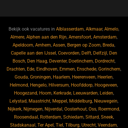
a
u
n
e
c
e
k
e
e
s
e
d
b
ky
dI
Bekijk ook vacatures in
Alblasserdam
,
Alkmaar
,
Almelo
,
o
n
Almere
,
Alphen aan den Rijn
,
Amersfoort
,
Amsterdam
,
Apeldoorn
,
Arnhem
,
Assen
,
Bergen op Zoom
,
Breda
,
o
Capelle aan den IJssel
,
Coevorden
,
Delft
,
Delfzijl
,
Den
k
Bosch
,
Den Haag
,
Deventer
,
Doetinchem
,
Dordrecht
,
Drachten
,
Ede
,
Eindhoven
,
Emmen
,
Enschede
,
Gorinchem
,
Gouda
,
Groningen
,
Haarlem
,
Heerenveen
,
Heerlen
,
Helmond
,
Hengelo
,
Hilversum
,
Hoofddorp
,
Hoogeveen
,
Hoogezand
,
Hoorn
,
Kerkrade
,
Leeuwarden
,
Leiden
,
Lelystad
,
Maastricht
,
Meppel
,
Middelburg
,
Nieuwegein
,
Nijkerk
,
Nijmegen
,
Nijverdal
,
Oosterhout
,
Oss
,
Roermond
,
Roosendaal
,
Rotterdam
,
Schiedam
,
Sittard
,
Sneek
,
Stadskanaal
,
Ter Apel
,
Tiel
,
Tilburg
,
Utrecht
,
Veendam
,