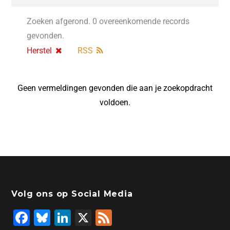
Zoeken afgerond. 0 overeenkomende records
gevonden.
Herstel
RSS
Geen vermeldingen gevonden die aan je zoekopdracht
voldoen.
Volg ons op Social Media
F
Bl
Li
X
F