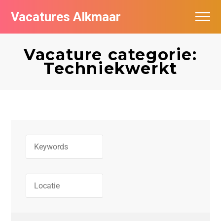
Vacatures Alkmaar
Vacatures per bedrijf
Vacature categorie:
Nieuwsbrief feed
Techniekwerkt