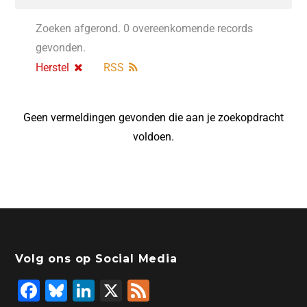
Zoeken afgerond. 0 overeenkomende records
gevonden.
Herstel
RSS
Geen vermeldingen gevonden die aan je zoekopdracht
voldoen.
Volg ons op Social Media
F
Bl
Li
X
F