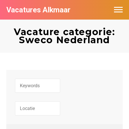
Vacatures Alkmaar
Vacatures per bedrijf
Vacature categorie:
Nieuwsbrief feed
Sweco Nederland