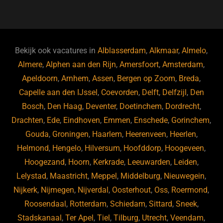
a
u
n
e
c
e
k
e
e
s
e
d
b
ky
dI
Bekijk ook vacatures in
Alblasserdam
,
Alkmaar
,
Almelo
,
o
n
Almere
,
Alphen aan den Rijn
,
Amersfoort
,
Amsterdam
,
Apeldoorn
,
Arnhem
,
Assen
,
Bergen op Zoom
,
Breda
,
o
Capelle aan den IJssel
,
Coevorden
,
Delft
,
Delfzijl
,
Den
k
Bosch
,
Den Haag
,
Deventer
,
Doetinchem
,
Dordrecht
,
Drachten
,
Ede
,
Eindhoven
,
Emmen
,
Enschede
,
Gorinchem
,
Gouda
,
Groningen
,
Haarlem
,
Heerenveen
,
Heerlen
,
Helmond
,
Hengelo
,
Hilversum
,
Hoofddorp
,
Hoogeveen
,
Hoogezand
,
Hoorn
,
Kerkrade
,
Leeuwarden
,
Leiden
,
Lelystad
,
Maastricht
,
Meppel
,
Middelburg
,
Nieuwegein
,
Nijkerk
,
Nijmegen
,
Nijverdal
,
Oosterhout
,
Oss
,
Roermond
,
Roosendaal
,
Rotterdam
,
Schiedam
,
Sittard
,
Sneek
,
Stadskanaal
,
Ter Apel
,
Tiel
,
Tilburg
,
Utrecht
,
Veendam
,