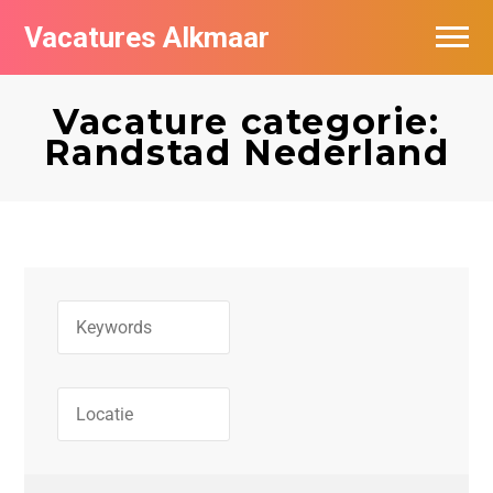
Vacatures Alkmaar
Vacatures per bedrijf
Vacature categorie:
Nieuwsbrief feed
Randstad Nederland