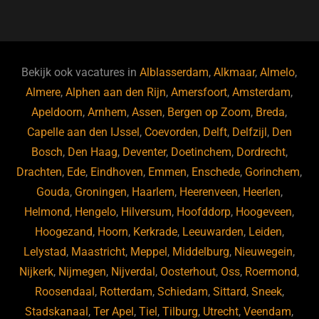
a
u
n
e
c
e
k
e
e
s
e
d
b
ky
dI
Bekijk ook vacatures in
Alblasserdam
,
Alkmaar
,
Almelo
,
o
n
Almere
,
Alphen aan den Rijn
,
Amersfoort
,
Amsterdam
,
Apeldoorn
,
Arnhem
,
Assen
,
Bergen op Zoom
,
Breda
,
o
Capelle aan den IJssel
,
Coevorden
,
Delft
,
Delfzijl
,
Den
k
Bosch
,
Den Haag
,
Deventer
,
Doetinchem
,
Dordrecht
,
Drachten
,
Ede
,
Eindhoven
,
Emmen
,
Enschede
,
Gorinchem
,
Gouda
,
Groningen
,
Haarlem
,
Heerenveen
,
Heerlen
,
Helmond
,
Hengelo
,
Hilversum
,
Hoofddorp
,
Hoogeveen
,
Hoogezand
,
Hoorn
,
Kerkrade
,
Leeuwarden
,
Leiden
,
Lelystad
,
Maastricht
,
Meppel
,
Middelburg
,
Nieuwegein
,
Nijkerk
,
Nijmegen
,
Nijverdal
,
Oosterhout
,
Oss
,
Roermond
,
Roosendaal
,
Rotterdam
,
Schiedam
,
Sittard
,
Sneek
,
Stadskanaal
,
Ter Apel
,
Tiel
,
Tilburg
,
Utrecht
,
Veendam
,