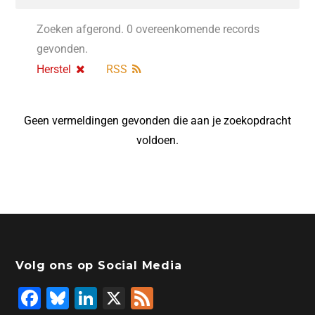
Zoeken afgerond. 0 overeenkomende records
gevonden.
Herstel
RSS
Geen vermeldingen gevonden die aan je zoekopdracht
voldoen.
Volg ons op Social Media
F
Bl
Li
X
F