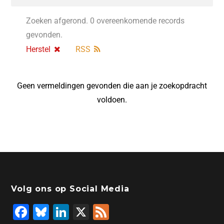
Zoeken afgerond. 0 overeenkomende records
gevonden.
Herstel
RSS
Geen vermeldingen gevonden die aan je zoekopdracht
voldoen.
Volg ons op Social Media
F
Bl
Li
X
F