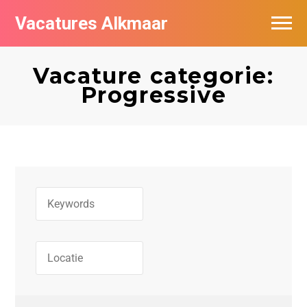
Vacatures Alkmaar
Vacatures per bedrijf
Vacature categorie:
Nieuwsbrief feed
Progressive