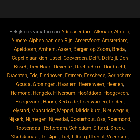
a
u
n
e
c
e
k
e
e
s
e
d
b
ky
dI
Bekijk ook vacatures in
Alblasserdam
,
Alkmaar
,
Almelo
,
o
n
Almere
,
Alphen aan den Rijn
,
Amersfoort
,
Amsterdam
,
Apeldoorn
,
Arnhem
,
Assen
,
Bergen op Zoom
,
Breda
,
o
Capelle aan den IJssel
,
Coevorden
,
Delft
,
Delfzijl
,
Den
k
Bosch
,
Den Haag
,
Deventer
,
Doetinchem
,
Dordrecht
,
Drachten
,
Ede
,
Eindhoven
,
Emmen
,
Enschede
,
Gorinchem
,
Gouda
,
Groningen
,
Haarlem
,
Heerenveen
,
Heerlen
,
Helmond
,
Hengelo
,
Hilversum
,
Hoofddorp
,
Hoogeveen
,
Hoogezand
,
Hoorn
,
Kerkrade
,
Leeuwarden
,
Leiden
,
Lelystad
,
Maastricht
,
Meppel
,
Middelburg
,
Nieuwegein
,
Nijkerk
,
Nijmegen
,
Nijverdal
,
Oosterhout
,
Oss
,
Roermond
,
Roosendaal
,
Rotterdam
,
Schiedam
,
Sittard
,
Sneek
,
Stadskanaal
,
Ter Apel
,
Tiel
,
Tilburg
,
Utrecht
,
Veendam
,