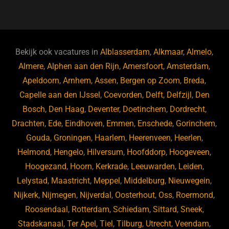
a
u
n
e
c
e
k
e
e
s
e
d
b
ky
dI
Bekijk ook vacatures in
Alblasserdam
,
Alkmaar
,
Almelo
,
o
n
Almere
,
Alphen aan den Rijn
,
Amersfoort
,
Amsterdam
,
Apeldoorn
,
Arnhem
,
Assen
,
Bergen op Zoom
,
Breda
,
o
Capelle aan den IJssel
,
Coevorden
,
Delft
,
Delfzijl
,
Den
k
Bosch
,
Den Haag
,
Deventer
,
Doetinchem
,
Dordrecht
,
Drachten
,
Ede
,
Eindhoven
,
Emmen
,
Enschede
,
Gorinchem
,
Gouda
,
Groningen
,
Haarlem
,
Heerenveen
,
Heerlen
,
Helmond
,
Hengelo
,
Hilversum
,
Hoofddorp
,
Hoogeveen
,
Hoogezand
,
Hoorn
,
Kerkrade
,
Leeuwarden
,
Leiden
,
Lelystad
,
Maastricht
,
Meppel
,
Middelburg
,
Nieuwegein
,
Nijkerk
,
Nijmegen
,
Nijverdal
,
Oosterhout
,
Oss
,
Roermond
,
Roosendaal
,
Rotterdam
,
Schiedam
,
Sittard
,
Sneek
,
Stadskanaal
,
Ter Apel
,
Tiel
,
Tilburg
,
Utrecht
,
Veendam
,