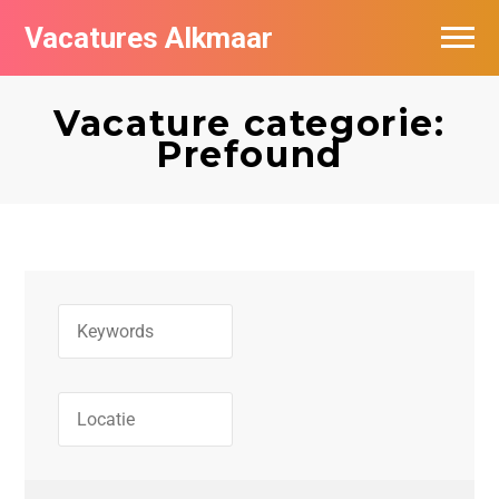
Vacatures Alkmaar
Vacatures per bedrijf
Vacature categorie:
Nieuwsbrief feed
Prefound