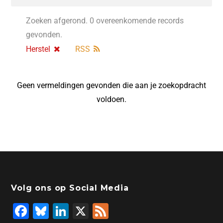
Zoeken afgerond. 0 overeenkomende records
gevonden.
Herstel
RSS
Geen vermeldingen gevonden die aan je zoekopdracht
voldoen.
Volg ons op Social Media
F
Bl
Li
X
F