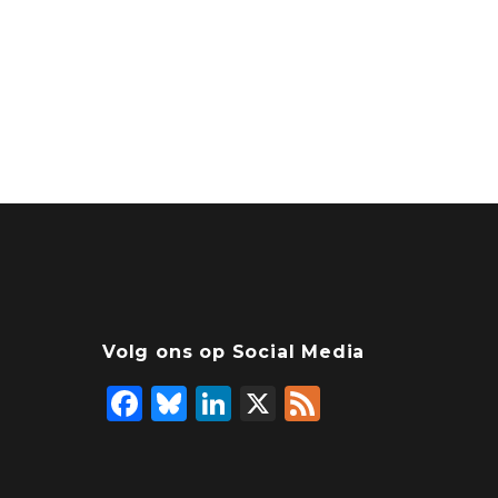
Volg ons op Social Media
F
Bl
Li
X
F
a
u
n
e
c
e
k
e