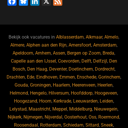
F
Bl
Li
X
F
a
u
n
e
c
e
k
e
e
s
e
d
b
ky
dI
Bekijk ook vacatures in
Alblasserdam
,
Alkmaar
,
Almelo
,
o
n
Almere
,
Alphen aan den Rijn
,
Amersfoort
,
Amsterdam
,
Apeldoorn
,
Arnhem
,
Assen
,
Bergen op Zoom
,
Breda
,
o
Capelle aan den IJssel
,
Coevorden
,
Delft
,
Delfzijl
,
Den
k
Bosch
,
Den Haag
,
Deventer
,
Doetinchem
,
Dordrecht
,
Drachten
,
Ede
,
Eindhoven
,
Emmen
,
Enschede
,
Gorinchem
,
Gouda
,
Groningen
,
Haarlem
,
Heerenveen
,
Heerlen
,
Helmond
,
Hengelo
,
Hilversum
,
Hoofddorp
,
Hoogeveen
,
Hoogezand
,
Hoorn
,
Kerkrade
,
Leeuwarden
,
Leiden
,
Lelystad
,
Maastricht
,
Meppel
,
Middelburg
,
Nieuwegein
,
Nijkerk
,
Nijmegen
,
Nijverdal
,
Oosterhout
,
Oss
,
Roermond
,
Roosendaal
,
Rotterdam
,
Schiedam
,
Sittard
,
Sneek
,