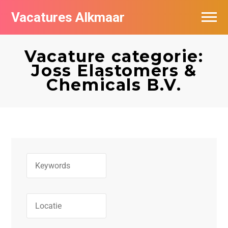
Vacatures Alkmaar
Vacatures per bedrijf
Vacature categorie:
Nieuwsbrief feed
Joss Elastomers &
Chemicals B.V.