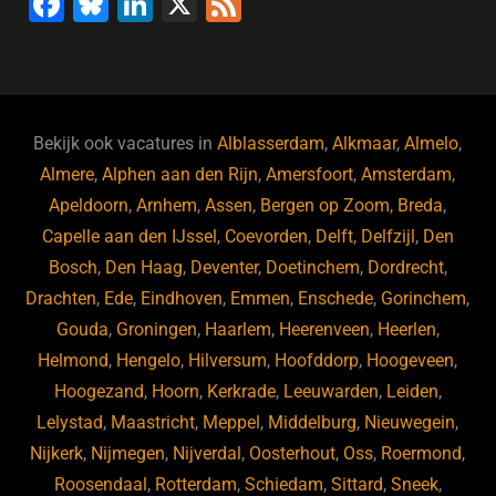
F
Bl
Li
X
F
a
u
n
e
c
e
k
e
e
s
e
d
b
ky
dI
Bekijk ook vacatures in
Alblasserdam
,
Alkmaar
,
Almelo
,
o
n
Almere
,
Alphen aan den Rijn
,
Amersfoort
,
Amsterdam
,
Apeldoorn
,
Arnhem
,
Assen
,
Bergen op Zoom
,
Breda
,
o
Capelle aan den IJssel
,
Coevorden
,
Delft
,
Delfzijl
,
Den
k
Bosch
,
Den Haag
,
Deventer
,
Doetinchem
,
Dordrecht
,
Drachten
,
Ede
,
Eindhoven
,
Emmen
,
Enschede
,
Gorinchem
,
Gouda
,
Groningen
,
Haarlem
,
Heerenveen
,
Heerlen
,
Helmond
,
Hengelo
,
Hilversum
,
Hoofddorp
,
Hoogeveen
,
Hoogezand
,
Hoorn
,
Kerkrade
,
Leeuwarden
,
Leiden
,
Lelystad
,
Maastricht
,
Meppel
,
Middelburg
,
Nieuwegein
,
Nijkerk
,
Nijmegen
,
Nijverdal
,
Oosterhout
,
Oss
,
Roermond
,
Roosendaal
,
Rotterdam
,
Schiedam
,
Sittard
,
Sneek
,