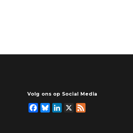
Volg ons op Social Media
F
Bl
Li
X
F
a
u
n
e
c
e
k
e