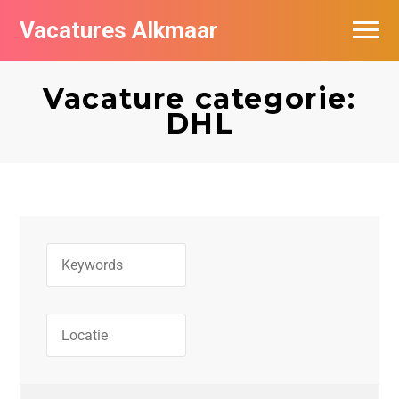
Vacatures Alkmaar
Vacatures per bedrijf
Vacature categorie:
Nieuwsbrief feed
DHL