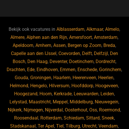
a
u
n
e
c
e
k
e
e
s
e
d
b
ky
dI
Bekijk ook vacatures in
Alblasserdam
,
Alkmaar
,
Almelo
,
o
n
Almere
,
Alphen aan den Rijn
,
Amersfoort
,
Amsterdam
,
Apeldoorn
,
Arnhem
,
Assen
,
Bergen op Zoom
,
Breda
,
o
Capelle aan den IJssel
,
Coevorden
,
Delft
,
Delfzijl
,
Den
k
Bosch
,
Den Haag
,
Deventer
,
Doetinchem
,
Dordrecht
,
Drachten
,
Ede
,
Eindhoven
,
Emmen
,
Enschede
,
Gorinchem
,
Gouda
,
Groningen
,
Haarlem
,
Heerenveen
,
Heerlen
,
Helmond
,
Hengelo
,
Hilversum
,
Hoofddorp
,
Hoogeveen
,
Hoogezand
,
Hoorn
,
Kerkrade
,
Leeuwarden
,
Leiden
,
Lelystad
,
Maastricht
,
Meppel
,
Middelburg
,
Nieuwegein
,
Nijkerk
,
Nijmegen
,
Nijverdal
,
Oosterhout
,
Oss
,
Roermond
,
Roosendaal
,
Rotterdam
,
Schiedam
,
Sittard
,
Sneek
,
Stadskanaal
,
Ter Apel
,
Tiel
,
Tilburg
,
Utrecht
,
Veendam
,