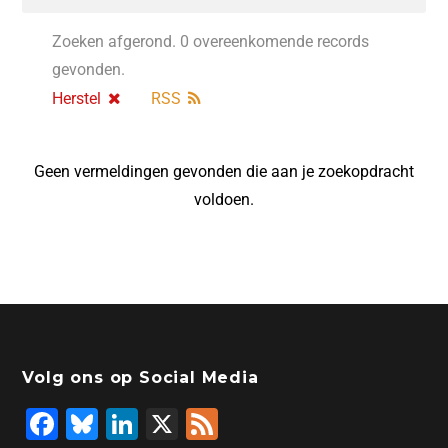
Zoeken afgerond. 0 overeenkomende records
gevonden.
Herstel
RSS
Geen vermeldingen gevonden die aan je zoekopdracht
voldoen.
Volg ons op Social Media
F
Bl
Li
X
F