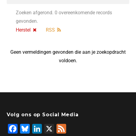
Zoeken afgerond. 0 overeenkomende records
gevonden.
Herstel
RSS
Geen vermeldingen gevonden die aan je zoekopdracht
voldoen.
Volg ons op Social Media
F
Bl
Li
X
F