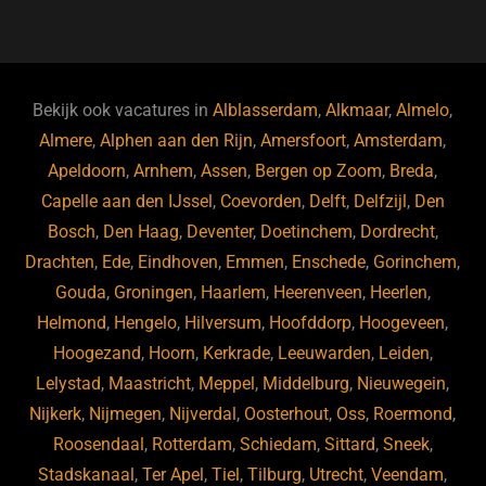
a
u
n
e
c
e
k
e
e
s
e
d
b
ky
dI
Bekijk ook vacatures in
Alblasserdam
,
Alkmaar
,
Almelo
,
o
n
Almere
,
Alphen aan den Rijn
,
Amersfoort
,
Amsterdam
,
Apeldoorn
,
Arnhem
,
Assen
,
Bergen op Zoom
,
Breda
,
o
Capelle aan den IJssel
,
Coevorden
,
Delft
,
Delfzijl
,
Den
k
Bosch
,
Den Haag
,
Deventer
,
Doetinchem
,
Dordrecht
,
Drachten
,
Ede
,
Eindhoven
,
Emmen
,
Enschede
,
Gorinchem
,
Gouda
,
Groningen
,
Haarlem
,
Heerenveen
,
Heerlen
,
Helmond
,
Hengelo
,
Hilversum
,
Hoofddorp
,
Hoogeveen
,
Hoogezand
,
Hoorn
,
Kerkrade
,
Leeuwarden
,
Leiden
,
Lelystad
,
Maastricht
,
Meppel
,
Middelburg
,
Nieuwegein
,
Nijkerk
,
Nijmegen
,
Nijverdal
,
Oosterhout
,
Oss
,
Roermond
,
Roosendaal
,
Rotterdam
,
Schiedam
,
Sittard
,
Sneek
,
Stadskanaal
,
Ter Apel
,
Tiel
,
Tilburg
,
Utrecht
,
Veendam
,