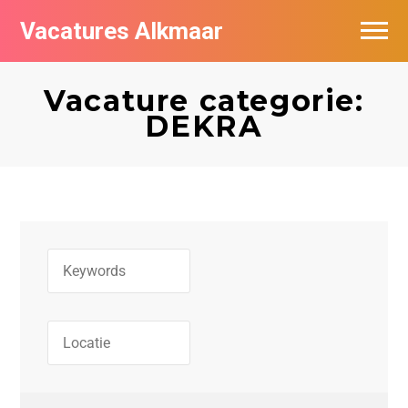
Vacatures Alkmaar
Vacatures per bedrijf
Vacature categorie:
Nieuwsbrief feed
DEKRA