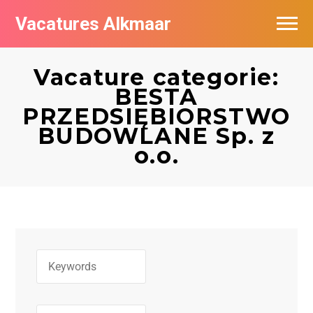
Vacatures Alkmaar
Vacatures per bedrijf
Vacature categorie:
Nieuwsbrief feed
BESTA
PRZEDSIĘBIORSTWO
BUDOWLANE Sp. z
o.o.