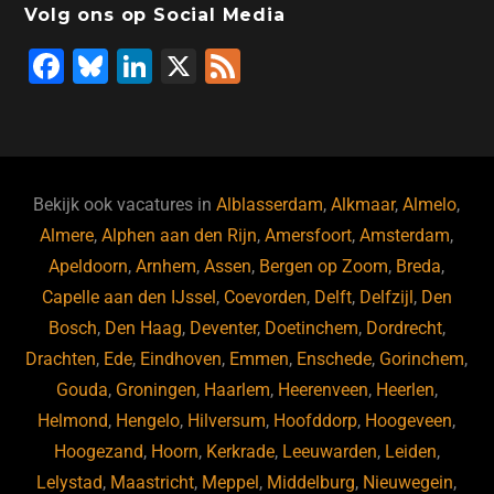
Volg ons op Social Media
F
Bl
Li
X
F
a
u
n
e
c
e
k
e
e
s
e
d
b
ky
dI
Bekijk ook vacatures in
Alblasserdam
,
Alkmaar
,
Almelo
,
o
n
Almere
,
Alphen aan den Rijn
,
Amersfoort
,
Amsterdam
,
Apeldoorn
,
Arnhem
,
Assen
,
Bergen op Zoom
,
Breda
,
o
Capelle aan den IJssel
,
Coevorden
,
Delft
,
Delfzijl
,
Den
k
Bosch
,
Den Haag
,
Deventer
,
Doetinchem
,
Dordrecht
,
Drachten
,
Ede
,
Eindhoven
,
Emmen
,
Enschede
,
Gorinchem
,
Gouda
,
Groningen
,
Haarlem
,
Heerenveen
,
Heerlen
,
Helmond
,
Hengelo
,
Hilversum
,
Hoofddorp
,
Hoogeveen
,
Hoogezand
,
Hoorn
,
Kerkrade
,
Leeuwarden
,
Leiden
,
Lelystad
,
Maastricht
,
Meppel
,
Middelburg
,
Nieuwegein
,