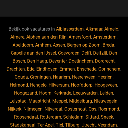
a
u
n
e
c
e
k
e
e
s
e
d
b
ky
dI
Bekijk ook vacatures in
Alblasserdam
,
Alkmaar
,
Almelo
,
o
n
Almere
,
Alphen aan den Rijn
,
Amersfoort
,
Amsterdam
,
Apeldoorn
,
Arnhem
,
Assen
,
Bergen op Zoom
,
Breda
,
o
Capelle aan den IJssel
,
Coevorden
,
Delft
,
Delfzijl
,
Den
k
Bosch
,
Den Haag
,
Deventer
,
Doetinchem
,
Dordrecht
,
Drachten
,
Ede
,
Eindhoven
,
Emmen
,
Enschede
,
Gorinchem
,
Gouda
,
Groningen
,
Haarlem
,
Heerenveen
,
Heerlen
,
Helmond
,
Hengelo
,
Hilversum
,
Hoofddorp
,
Hoogeveen
,
Hoogezand
,
Hoorn
,
Kerkrade
,
Leeuwarden
,
Leiden
,
Lelystad
,
Maastricht
,
Meppel
,
Middelburg
,
Nieuwegein
,
Nijkerk
,
Nijmegen
,
Nijverdal
,
Oosterhout
,
Oss
,
Roermond
,
Roosendaal
,
Rotterdam
,
Schiedam
,
Sittard
,
Sneek
,
Stadskanaal
,
Ter Apel
,
Tiel
,
Tilburg
,
Utrecht
,
Veendam
,