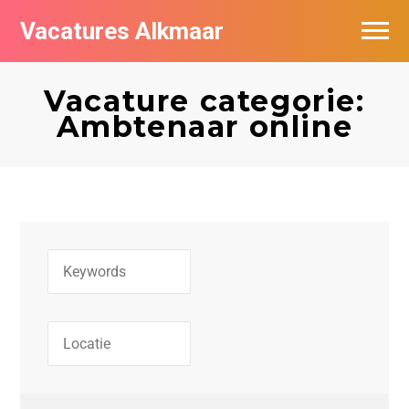
Vacatures Alkmaar
Vacatures per bedrijf
Vacature categorie:
Nieuwsbrief feed
Ambtenaar online