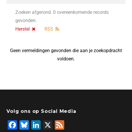
Zoeken afgerond. 0 overeenkomende records
gevonden.
Herstel
RSS
Geen vermeldingen gevonden die aan je zoekopdracht
voldoen.
Volg ons op Social Media
F
Bl
Li
X
F