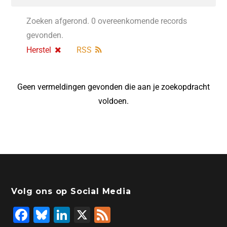
Zoeken afgerond. 0 overeenkomende records
gevonden.
Herstel
RSS
Geen vermeldingen gevonden die aan je zoekopdracht
voldoen.
Volg ons op Social Media
F
Bl
Li
X
F