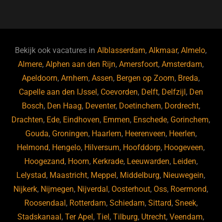
a
u
n
e
c
e
k
e
e
s
e
d
b
ky
dI
Bekijk ook vacatures in
Alblasserdam
,
Alkmaar
,
Almelo
,
o
n
Almere
,
Alphen aan den Rijn
,
Amersfoort
,
Amsterdam
,
Apeldoorn
,
Arnhem
,
Assen
,
Bergen op Zoom
,
Breda
,
o
Capelle aan den IJssel
,
Coevorden
,
Delft
,
Delfzijl
,
Den
k
Bosch
,
Den Haag
,
Deventer
,
Doetinchem
,
Dordrecht
,
Drachten
,
Ede
,
Eindhoven
,
Emmen
,
Enschede
,
Gorinchem
,
Gouda
,
Groningen
,
Haarlem
,
Heerenveen
,
Heerlen
,
Helmond
,
Hengelo
,
Hilversum
,
Hoofddorp
,
Hoogeveen
,
Hoogezand
,
Hoorn
,
Kerkrade
,
Leeuwarden
,
Leiden
,
Lelystad
,
Maastricht
,
Meppel
,
Middelburg
,
Nieuwegein
,
Nijkerk
,
Nijmegen
,
Nijverdal
,
Oosterhout
,
Oss
,
Roermond
,
Roosendaal
,
Rotterdam
,
Schiedam
,
Sittard
,
Sneek
,
Stadskanaal
,
Ter Apel
,
Tiel
,
Tilburg
,
Utrecht
,
Veendam
,