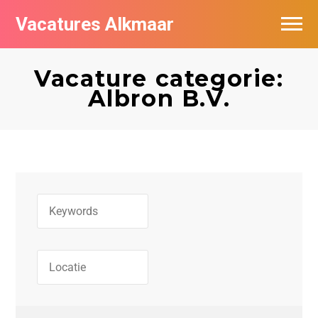
Vacatures Alkmaar
Vacatures per bedrijf
Vacature categorie:
Nieuwsbrief feed
Albron B.V.