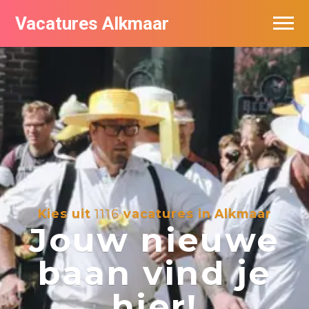
Vacatures Alkmaar
Vacatures per bedrijf
Nieuwsbrief feed
Kies uit
1116
vacatures in Alkmaar
Jouw nieuwe
baan vind je
hier!