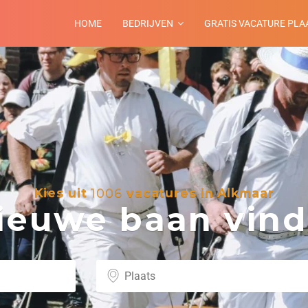
HOME
BEDRIJVEN
GRATIS VACATURE PLA
Kies uit
1006
vacatures in Alkmaar
euwe baan vind 