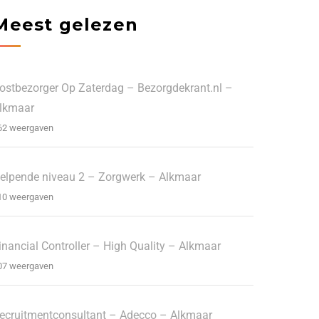
Meest gelezen
ostbezorger Op Zaterdag – Bezorgdekrant.nl –
lkmaar
62 weergaven
elpende niveau 2 – Zorgwerk – Alkmaar
10 weergaven
inancial Controller – High Quality – Alkmaar
07 weergaven
ecruitmentconsultant – Adecco – Alkmaar