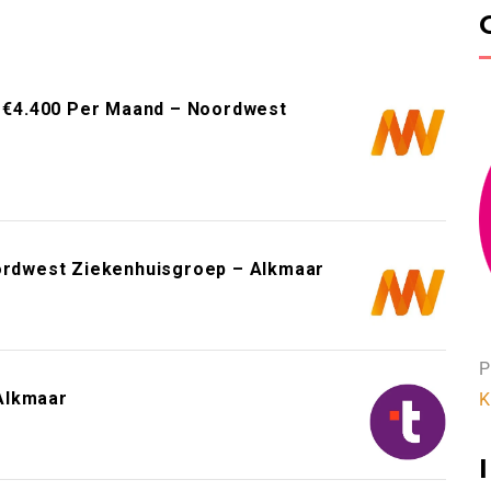
ot €4.400 Per Maand – Noordwest
oordwest Ziekenhuisgroep – Alkmaar
P
Alkmaar
K