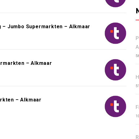
g – Jumbo Supermarkten – Alkmaar
P
A
5
rmarkten – Alkmaar
H
5
arkten – Alkmaar
F
1
R