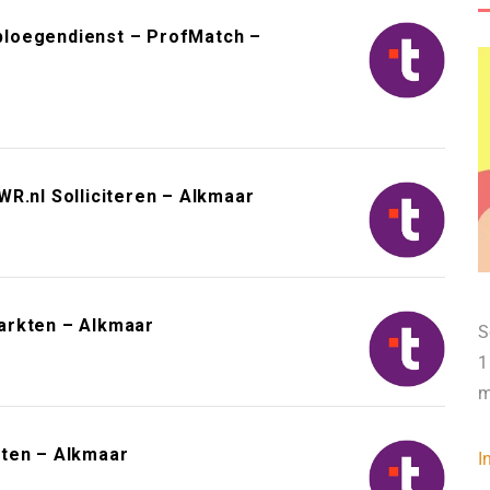
3-ploegendienst – ProfMatch –
R.nl Solliciteren – Alkmaar
arkten – Alkmaar
S
1
m
kten – Alkmaar
I