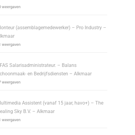
0 weergaven
onteur (assemblagemedewerker) – Pro Industry –
lkmaar
1 weergaven
FAS Salarisadministrateur. – Balans
choonmaak- en Bedrijfsdiensten – Alkmaar
7 weergaven
ultimedia Assistent (vanaf 15 jaar, havo+) – The
ealing Sky B.V. – Alkmaar
1 weergaven