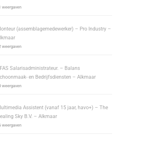
1 weergaven
onteur (assemblagemedewerker) – Pro Industry –
lkmaar
2 weergaven
FAS Salarisadministrateur. – Balans
choonmaak- en Bedrijfsdiensten – Alkmaar
0 weergaven
ultimedia Assistent (vanaf 15 jaar, havo+) – The
ealing Sky B.V. – Alkmaar
6 weergaven