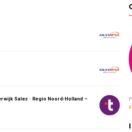
wijk Sales · Regio Noord-Holland –
P
K