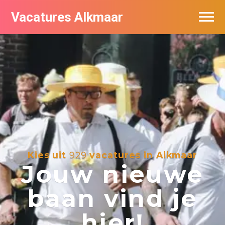
Vacatures Alkmaar
Vacatures per bedrijf
Nieuwsbrief feed
Kies uit
929
vacatures in Alkmaar
Jouw nieuwe
baan vind je
hier!