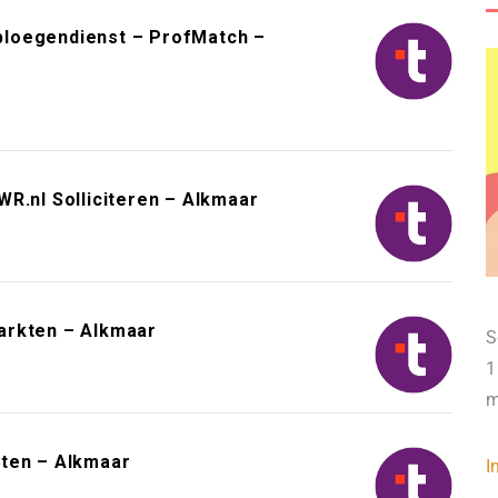
3-ploegendienst – ProfMatch –
R.nl Solliciteren – Alkmaar
arkten – Alkmaar
S
1
m
kten – Alkmaar
I