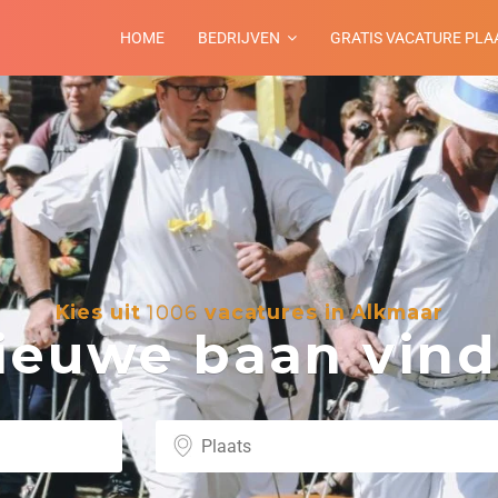
HOME
BEDRIJVEN
GRATIS VACATURE PLA
Kies uit
1006
vacatures in Alkmaar
euwe baan vind 