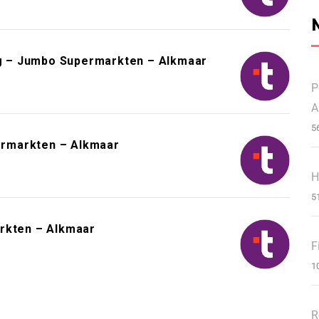
g – Jumbo Supermarkten – Alkmaar
P
A
5
rmarkten – Alkmaar
H
5
arkten – Alkmaar
F
1
R