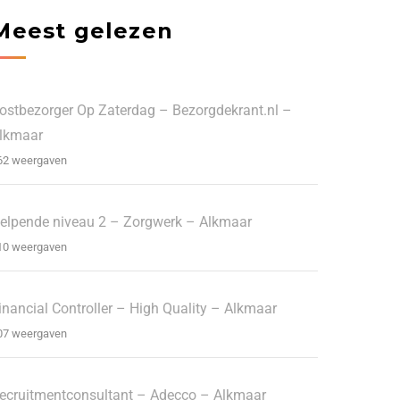
Meest gelezen
ostbezorger Op Zaterdag – Bezorgdekrant.nl –
lkmaar
62 weergaven
elpende niveau 2 – Zorgwerk – Alkmaar
10 weergaven
inancial Controller – High Quality – Alkmaar
07 weergaven
ecruitmentconsultant – Adecco – Alkmaar