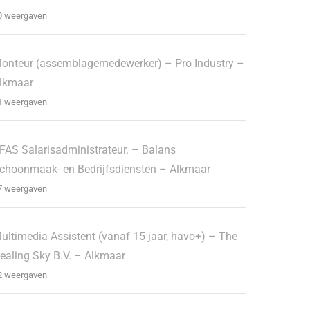
0 weergaven
onteur (assemblagemedewerker) – Pro Industry –
lkmaar
1 weergaven
FAS Salarisadministrateur. – Balans
choonmaak- en Bedrijfsdiensten – Alkmaar
7 weergaven
ultimedia Assistent (vanaf 15 jaar, havo+) – The
ealing Sky B.V. – Alkmaar
2 weergaven