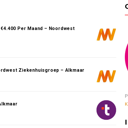
ot €4.400 Per Maand – Noordwest
oordwest Ziekenhuisgroep – Alkmaar
P
Alkmaar
K