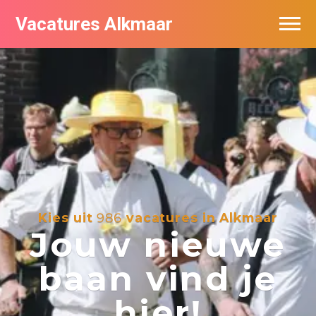
Vacatures Alkmaar
Vacatures per bedrijf
Nieuwsbrief feed
Kies uit
986
vacatures in Alkmaar
Jouw nieuwe
baan vind je
hier!