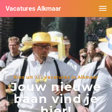
Vacatures Alkmaar
Vacatures per bedrijf
Nieuwsbrief feed
Kies uit
935
vacatures in Alkmaar
Jouw nieuwe
baan vind je
hier!