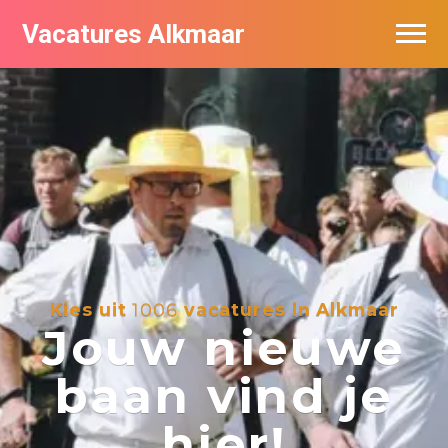
Vacatures Alkmaar
Vacatures per bedrijf
Nieuwsbrief feed
Kies uit
1006
vacatures in Alkmaar
Jouw nieuwe
baan vind je
hier!