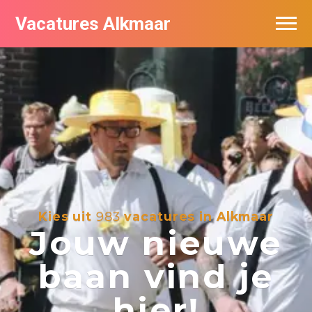
Vacatures Alkmaar
Vacatures per bedrijf
Nieuwsbrief feed
Kies uit
983
vacatures in Alkmaar
Jouw nieuwe
baan vind je
hier!