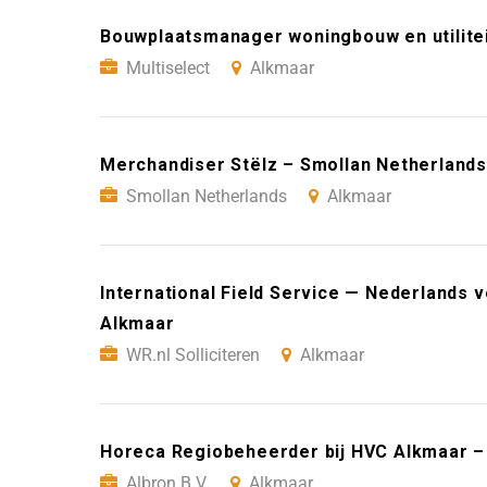
Bouwplaatsmanager woningbouw en utilitei
Multiselect
Alkmaar
Merchandiser Stëlz – Smollan Netherlands
Smollan Netherlands
Alkmaar
International Field Service — Nederlands ve
Alkmaar
WR.nl Solliciteren
Alkmaar
Horeca Regiobeheerder bij HVC Alkmaar – 
Albron B.V.
Alkmaar