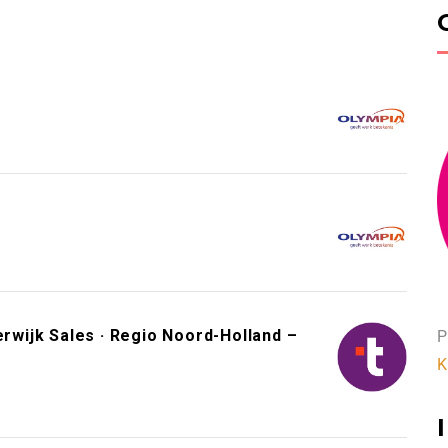
wijk Sales · Regio Noord-Holland –
P
K