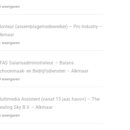
0 weergaven
onteur (assemblagemedewerker) – Pro Industry –
lkmaar
1 weergaven
FAS Salarisadministrateur. – Balans
choonmaak- en Bedrijfsdiensten – Alkmaar
9 weergaven
ultimedia Assistent (vanaf 15 jaar, havo+) – The
ealing Sky B.V. – Alkmaar
6 weergaven