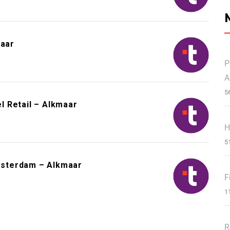
maar
P
A
5
 Retail – Alkmaar
H
5
msterdam – Alkmaar
F
1
R