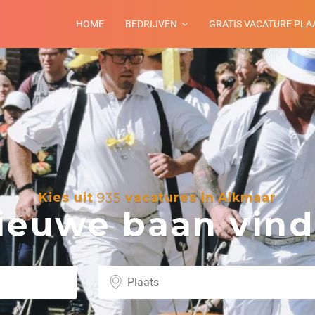
HOME
BEDRIJVEN
GRATIS VACATURE PLA
Kies uit
935
vacatures in Alkmaar
euwe baan vind 