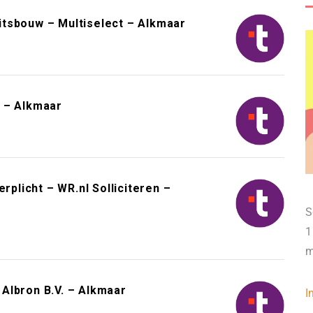
tsbouw – Multiselect – Alkmaar
 – Alkmaar
rplicht – WR.nl Solliciteren –
S
1
m
Albron B.V. – Alkmaar
I