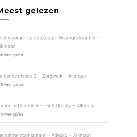
Meest gelezen
ostbezorger Op Zaterdag – Bezorgdekrant.nl –
lkmaar
66 weergaven
elpende niveau 2 – Zorgwerk – Alkmaar
10 weergaven
inancial Controller – High Quality – Alkmaar
10 weergaven
ecruitmentconsultant – Adecco – Alkmaar