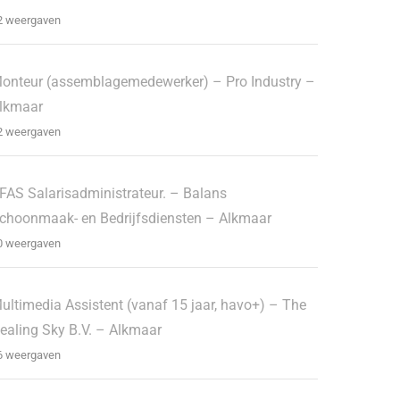
2 weergaven
onteur (assemblagemedewerker) – Pro Industry –
lkmaar
2 weergaven
FAS Salarisadministrateur. – Balans
choonmaak- en Bedrijfsdiensten – Alkmaar
0 weergaven
ultimedia Assistent (vanaf 15 jaar, havo+) – The
ealing Sky B.V. – Alkmaar
6 weergaven