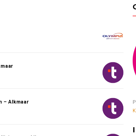
kmaar
n – Alkmaar
P
K