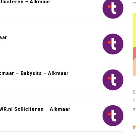
lliciteren – Alkmaar
aar
kmaar – Babysits – Alkmaar
S
1
R.nl Solliciteren – Alkmaar
m
I