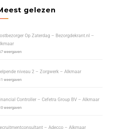
Meest gelezen
ostbezorger Op Zaterdag – Bezorgdekrant.nl –
lkmaar
67 weergaven
elpende niveau 2 – Zorgwerk – Alkmaar
11 weergaven
inancial Controller – Cefetra Group BV – Alkmaar
10 weergaven
ecruitmentconsultant – Adecco – Alkmaar