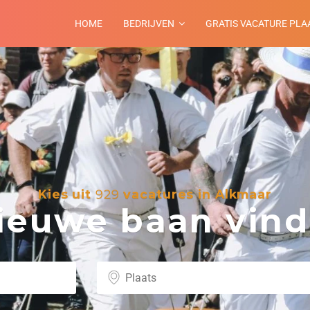
HOME
BEDRIJVEN
GRATIS VACATURE PLA
Kies uit
929
vacatures in Alkmaar
euwe baan vind 