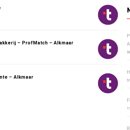
r
P
Bakkerij – ProfMatch – Alkmaar
A
5
H
nte – Alkmaar
5
F
1
R